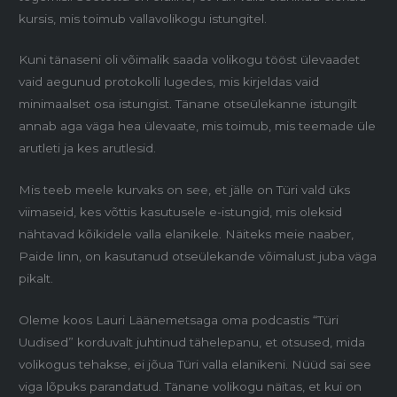
kursis, mis toimub vallavolikogu istungitel.
Kuni tänaseni oli võimalik saada volikogu tööst ülevaadet
vaid aegunud protokolli lugedes, mis kirjeldas vaid
minimaalset osa istungist. Tänane otseülekanne istungilt
annab aga väga hea ülevaate, mis toimub, mis teemade üle
arutleti ja kes arutlesid.
Mis teeb meele kurvaks on see, et jälle on Türi vald üks
viimaseid, kes võttis kasutusele e-istungid, mis oleksid
nähtavad kõikidele valla elanikele. Näiteks meie naaber,
Paide linn, on kasutanud otseülekande võimalust juba väga
pikalt.
Oleme koos Lauri Läänemetsaga oma podcastis “Türi
Uudised” korduvalt juhtinud tähelepanu, et otsused, mida
volikogus tehakse, ei jõua Türi valla elanikeni. Nüüd sai see
viga lõpuks parandatud. Tänane volikogu näitas, et kui on