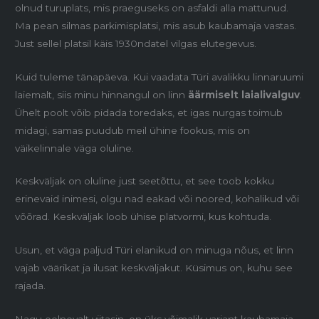
olnud turuplats, mis praeguseks on asfaldi alla mattunud.
Ma pean silmas parkimisplatsi, mis asub kaubamaja vastas.
Just sellel platsil käis 1930ndatel vilgas elutegevus.
Kuid tuleme tänapäeva. Kui vaadata Türi avalikku linnaruumi
laiemalt, siis minu hinnangul on linn
äärmiselt laialivalguv
.
Ühelt poolt võib pidada toredaks, et igas nurgas toimub
midagi, samas puudub meil ühine fookus, mis on
väikelinnale väga oluline.
Keskväljak on oluline just seetõttu, et see toob kokku
erinevaid inimesi, olgu nad eakad või noored, kohalikud või
võõrad. Keskväljak loob ühise platvormi, kus kohtuda.
Usun, et väga paljud Türi elanikud on minuga nõus, et linn
vajab väärikat ja ilusat keskväljakut. Küsimus on, kuhu see
rajada.