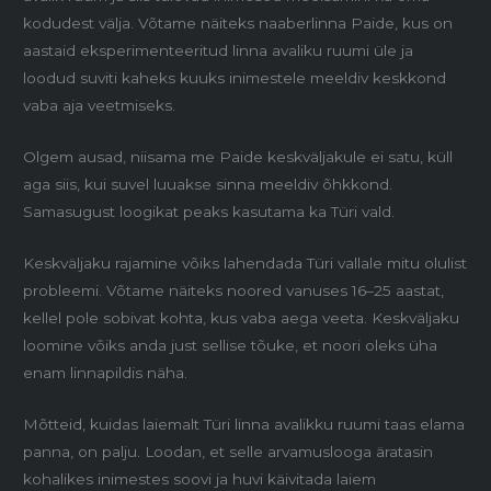
kodudest välja. Võtame näiteks naaberlinna Paide, kus on
aastaid eksperimenteeritud linna avaliku ruumi üle ja
loodud suviti kaheks kuuks inimestele meeldiv keskkond
vaba aja veetmiseks.
Olgem ausad, niisama me Paide keskväljakule ei satu, küll
aga siis, kui suvel luuakse sinna meeldiv õhkkond.
Samasugust loogikat peaks kasutama ka Türi vald.
Keskväljaku rajamine võiks lahendada Türi vallale mitu olulist
probleemi. Võtame näiteks noored vanuses 16–25 aastat,
kellel pole sobivat kohta, kus vaba aega veeta. Keskväljaku
loomine võiks anda just sellise tõuke, et noori oleks üha
enam linnapildis näha.
Mõtteid, kuidas laiemalt Türi linna avalikku ruumi taas elama
panna, on palju. Loodan, et selle arvamuslooga äratasin
kohalikes inimestes soovi ja huvi käivitada laiem