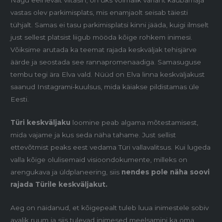
Nagu eelnevalt viitasin, on üks võimalik variant kaubamaja
vastas olev parkimisplats, mis enamjaolt seisab täiesti
tühjalt. Samas ei tasu parkimisplatsi kinni jääda, kuigi ilmselt
just sellest platsist liigub mööda kõige rohkem inimesi.
Võiksime arutada ka teemat rajada keskväljak tehis­järve
äärde ja seostada see rannapromenaadiga. Samasuguse
tembu tegi ära Elva vald. Nüüd on Elva linna keskväljakust
saanud Instagrami-kuulsus, mida käiakse pildistamas üle
Eesti.
Türi keskväljaku
loomine peab algama mõtestamisest,
mida vajame ja kus seda näha tahame. Just sellist
ettevõtmist peaks eest vedama Türi vallavalitsus. Kui lugeda
valla kõige olulisemaid visioondokumente, milleks on
arengukava ja üldplaneering, siis
nendes pole näha soovi
rajada Türile keskväljakut.
Aeg on näidanud, et kõigepealt tuleb luua inimestele sobiv
avalik ruum ja siis tulevad inimesed meelsamini ka oma