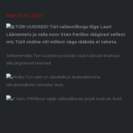
March 15, 2021
TÜRI UUDISED! Türi vallavolikogu liige Lauri
Läänemets ja valla noor Sten Perillus räägivad sellest
mis Türil oluline või millest väga rääkida ei taheta.
Seitsmendas Türi Uudiste podcasti osas tulevad arutluse
alla järgnevad teemad:
Miks Türi vald on üleriiklikus elukeskkonna
rahulolutabelis viimaste seas
Käru Põhikool vajab vallavalitsuse poolt toetust, kuid
praegu on läinud vastupidi
Kuidas distantsõppel õpilasi ja lapsevanemaid toetada