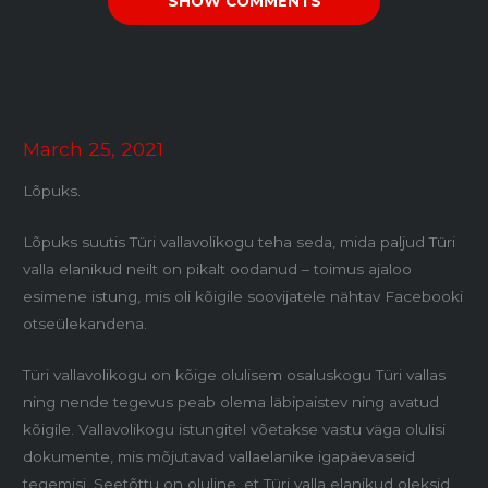
SHOW COMMENTS
March 25, 2021
Lõpuks.
Lõpuks suutis Türi vallavolikogu teha seda, mida paljud Türi
valla elanikud neilt on pikalt oodanud – toimus ajaloo
esimene istung, mis oli kõigile soovijatele nähtav Facebooki
otseülekandena.
Türi vallavolikogu on kõige olulisem osaluskogu Türi vallas
ning nende tegevus peab olema läbipaistev ning avatud
kõigile. Vallavolikogu istungitel võetakse vastu väga olulisi
dokumente, mis mõjutavad vallaelanike igapäevaseid
tegemisi. Seetõttu on oluline, et Türi valla elanikud oleksid