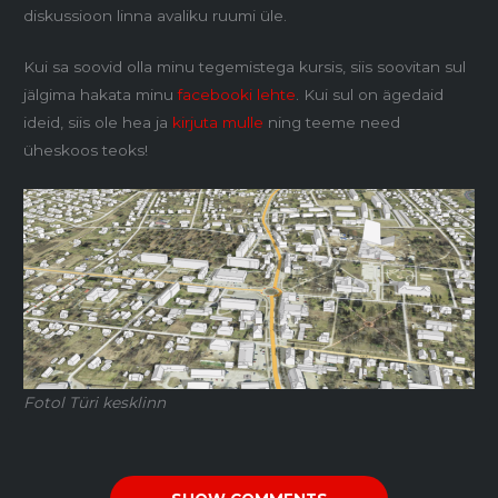
diskussioon linna avaliku ruumi üle.
Kui sa soovid olla minu tegemistega kursis, siis soovitan sul
jälgima hakata minu
facebooki lehte
. Kui sul on ägedaid
ideid, siis ole hea ja
kirjuta mulle
ning teeme need
üheskoos teoks!
Fotol Türi kesklinn