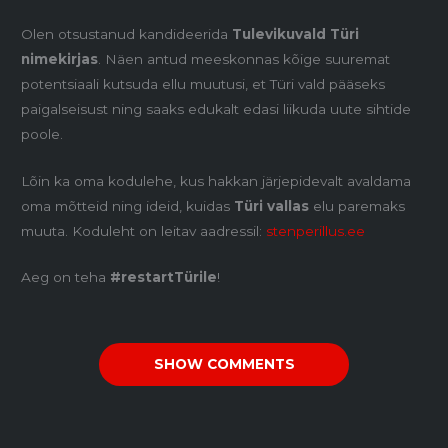
Olen otsustanud kandideerida
Tulevikuvald Türi
nimekirjas
. Näen antud meeskonnas kõige suuremat
potentsiaali kutsuda ellu muutusi, et Türi vald pääseks
paigalseisust ning saaks edukalt edasi liikuda uute sihtide
poole.
Lõin ka oma kodulehe, kus hakkan järjepidevalt avaldama
oma mõtteid ning ideid, kuidas
Türi vallas
elu paremaks
muuta. Koduleht on leitav aadressil:
stenperillus.ee
Aeg on teha
#restartTürile
!
SHOW COMMENTS