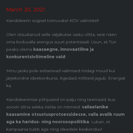
March 20, 2021
Kandideerin sügisel toimuvatel KOV valimistel!
Olen otsustanud selle väljakutse vastu võtta, sest näen
oma koduvalla arengus suurt potentsiaali. Usun, et Türi
peaks olema
kaasaegne, innovaatiline ja
konkurentsivõimeline vald
!
Minu jaoks pole eelseisvad valimised midagi muud kui
järjekordne ideekonkurss. Ägedaid mõtteid jagub. Energiat
ka.
Kandideerimise põhjuseid on palju ning teemasid, kus
soovin sõna sekka öelda on mitmeid:
vallaelanike
kaasamine otsustusprotsessidesse, valla avalik ruum
aga ka haridus- ning noorsoopoliitika
. Luban, et
kampaania tuleb äge ning ideedele keskenduv!