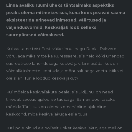
Linna avaliku ruumi üheks tähtsaimaks aspektiks
peaks olema mitmekesisus, kuna koos peavad saama
eksisteerida erinevad inimesed, väärtused ja
väljendusvormid. Keskväljak loob selleks
suurepärased võimalused.
Kui vaatame teisi Eesti väikelinnu, nagu Rapla, Rakvere,
Võru, aga miks mitte ka Kuressaare, siis neid kõiki ühendab
suurepärase lahendusega keskväljak. Linnasüda, kus on
võimalik inimestel kohtuda ja mõnusalt aega veeta. Miks ei
ole siiani Türile loodud keskväljakut?
Kui mõelda keskväljakute peale, siis üldjuhul on need
tihedalt seotud ajaloolise taustaga. Samamoodi tasuks
mõelda Türil, kus on olemas omanäoline ajalooline
keskkond, mida keskväljakuga esile tuua.
Türil pole olnud ajalooliselt uhket keskväljakut, aga meil on