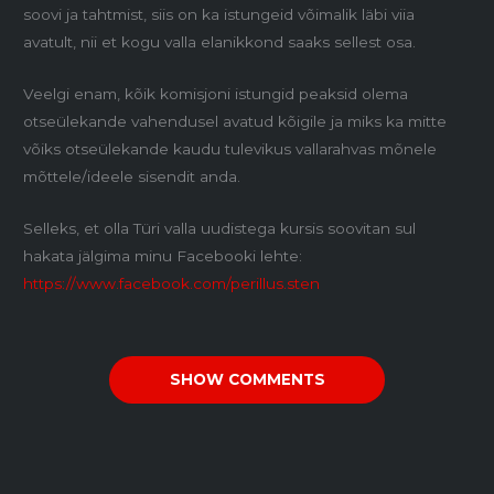
soovi ja tahtmist, siis on ka istungeid võimalik läbi viia
avatult, nii et kogu valla elanikkond saaks sellest osa.
Veelgi enam, kõik komisjoni istungid peaksid olema
otseülekande vahendusel avatud kõigile ja miks ka mitte
võiks otseülekande kaudu tulevikus vallarahvas mõnele
mõttele/ideele sisendit anda.
Selleks, et olla Türi valla uudistega kursis soovitan sul
hakata jälgima minu Facebooki lehte:
https://www.facebook.com/perillus.sten
SHOW COMMENTS